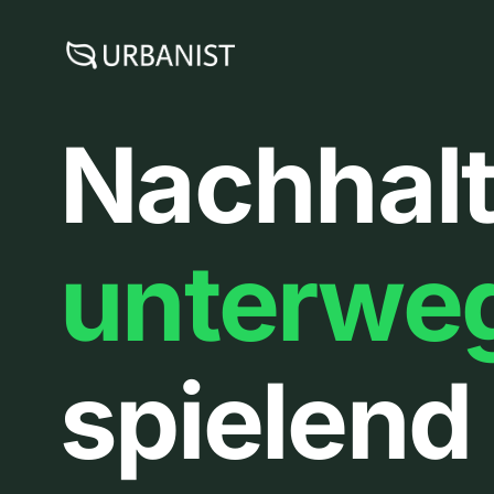
Zum
Inhalt
springen
Nachhalt
unterwe
spielend