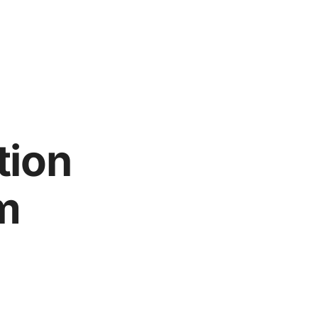
tion
m