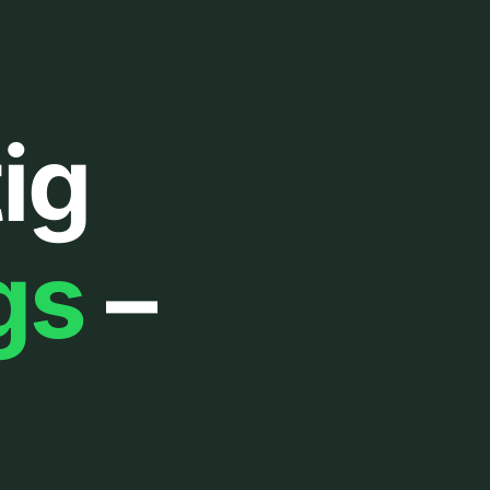
ig
gs
–