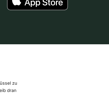
lüssel zu
eib dran