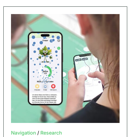
Navigation
/
Research