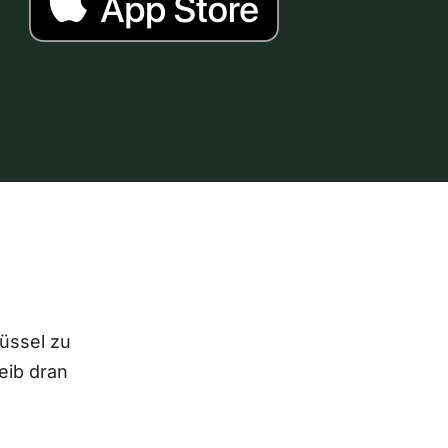
lüssel zu
eib dran