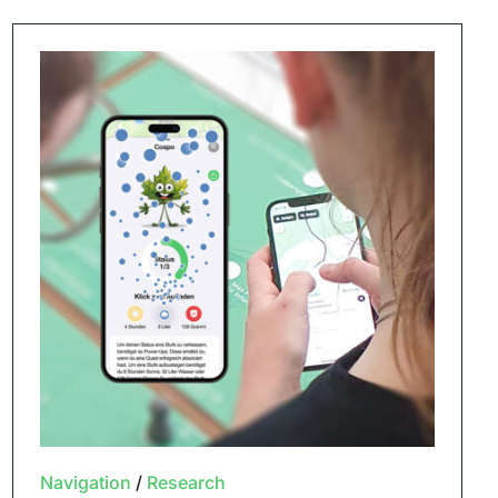
Navigation
/
Research