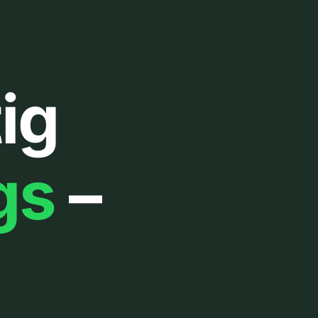
ig
gs
–