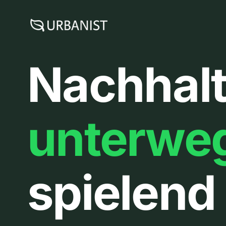
Zum
Inhalt
springen
Nachhalt
unterwe
spielend