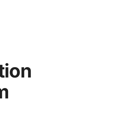
tion
m