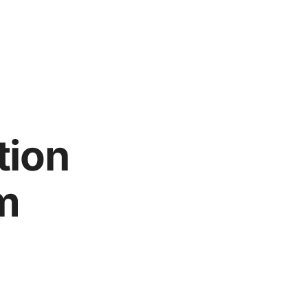
tion
m