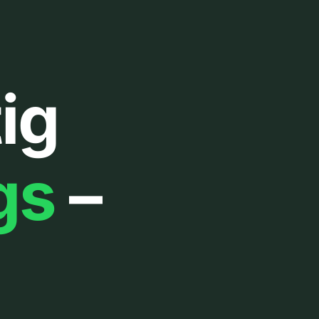
ig
gs
–