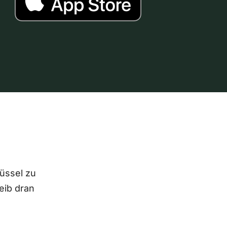
lüssel zu
eib dran