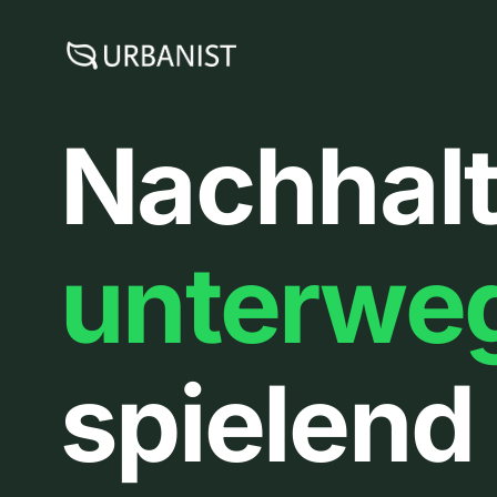
Zum
Inhalt
springen
Nachhalt
unterwe
spielend