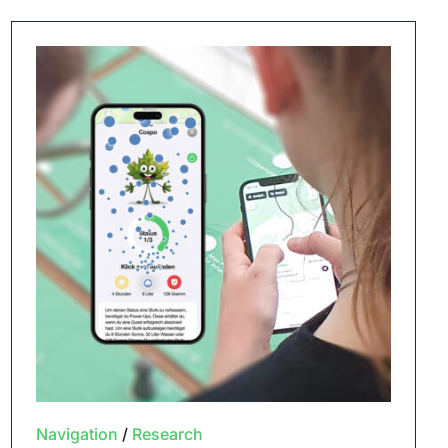
Navigation
/
Research