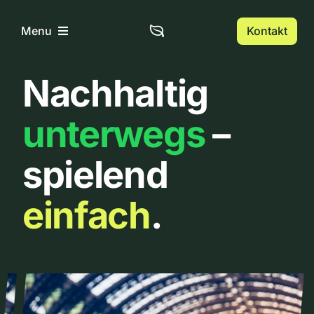
Zum
Inhalt
Kontakt
Menu
springen
Nachhaltig
Home
unterwegs
–
Über uns
spielend
Urbanlist
einfach
.