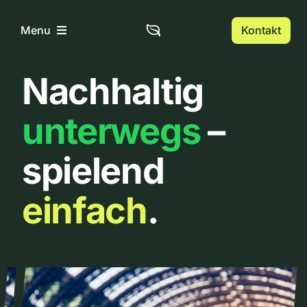
Zum
Inhalt
Kontakt
Menu
springen
Nachhaltig
Home
unterwegs
–
Über uns
spielend
Urbanlist
einfach
.