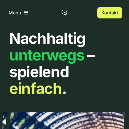
Zum
Inhalt
Kontakt
Menu
springen
Nachhaltig
Home
unterwegs
–
Über uns
spielend
Urbanlist
einfach
.