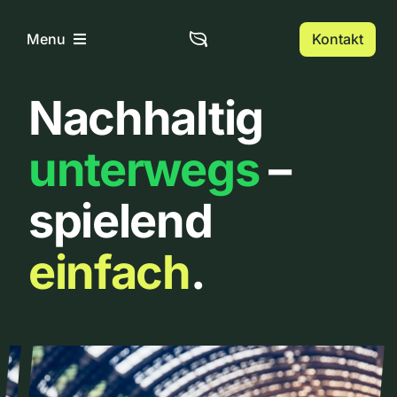
Zum
Inhalt
Kontakt
Menu
springen
Nachhaltig
Home
unterwegs
–
Über uns
spielend
Urbanlist
einfach
.