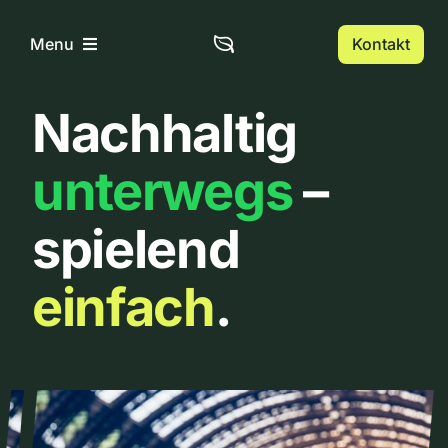
Zum
Inhalt
Kontakt
Menu
springen
Nachhaltig
Home
unterwegs
–
Über uns
spielend
Urbanlist
einfach
.