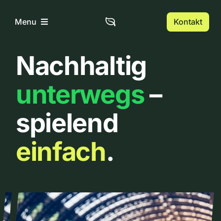
Zum
Inhalt
Kontakt
Menu
springen
Nachhaltig
Home
unterwegs
–
Über uns
spielend
Urbanlist
einfach
.