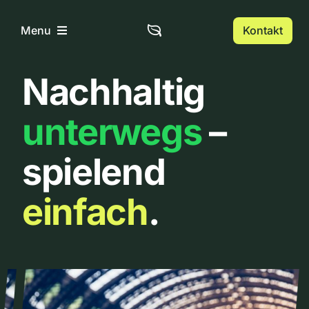
Zum
Inhalt
Kontakt
Menu
springen
Nachhaltig
Home
unterwegs
–
Über uns
spielend
Urbanlist
einfach
.