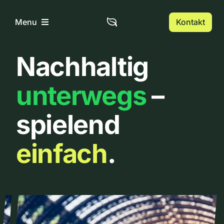
Zum
Inhalt
Kontakt
Menu
springen
Nachhaltig
Home
unterwegs
–
Über uns
spielend
Urbanlist
einfach
.