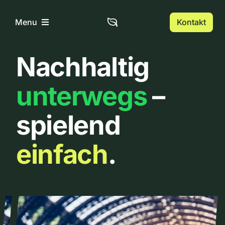
Zum
Inhalt
Kontakt
Menu
springen
Nachhaltig
Home
unterwegs
–
Über uns
spielend
Urbanlist
einfach
.