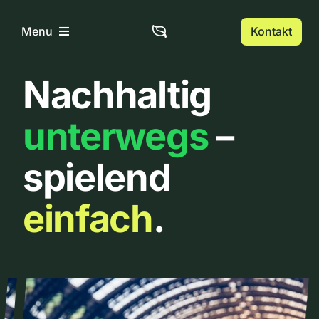
Zum
Inhalt
Kontakt
Menu
springen
Nachhaltig
Home
unterwegs
–
Über uns
spielend
Urbanlist
einfach
.