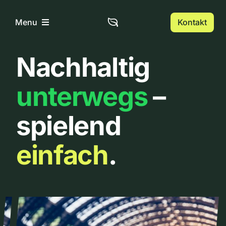
Zum
Inhalt
Kontakt
Menu
springen
Nachhaltig
Home
unterwegs
–
Über uns
spielend
Urbanlist
einfach
.