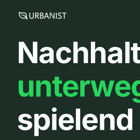
Zum
Inhalt
springen
Nachhalt
unterwe
spielend