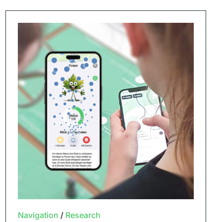
Navigation
/
Research