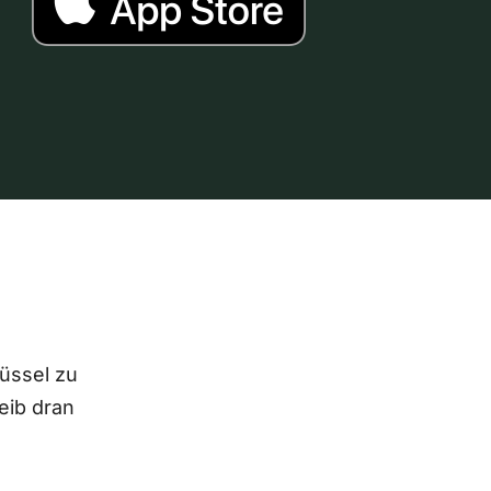
lüssel zu
eib dran