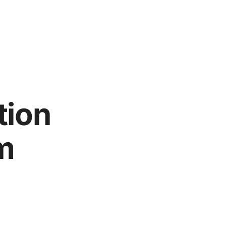
tion
m