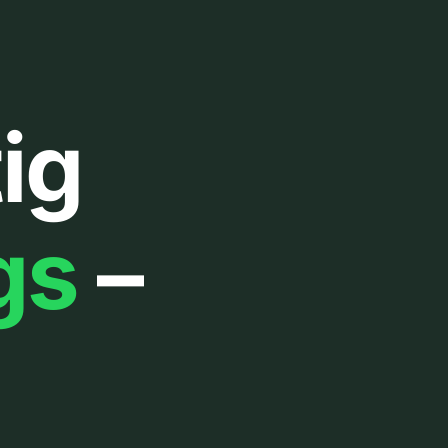
ig
gs
–