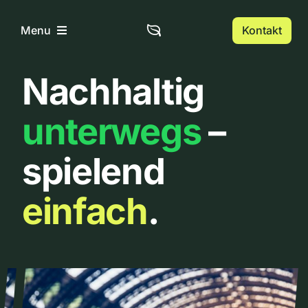
Zum
Inhalt
Kontakt
Menu
springen
Nachhaltig
Home
unterwegs
–
Über uns
spielend
Urbanlist
einfach
.