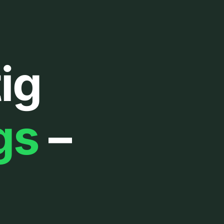
ig
gs
–