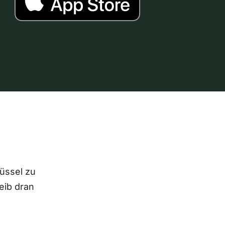
lüssel zu
eib dran