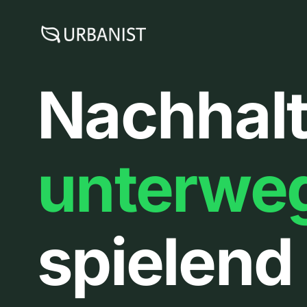
Zum
Inhalt
springen
Nachhalt
unterwe
spielend