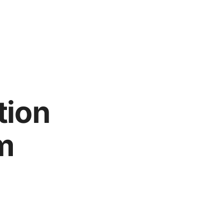
tion
m