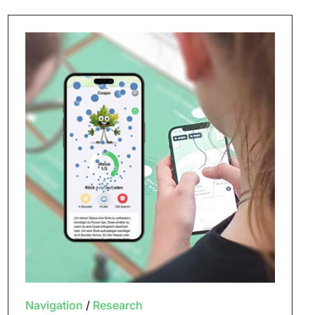
Navigation
/
Research