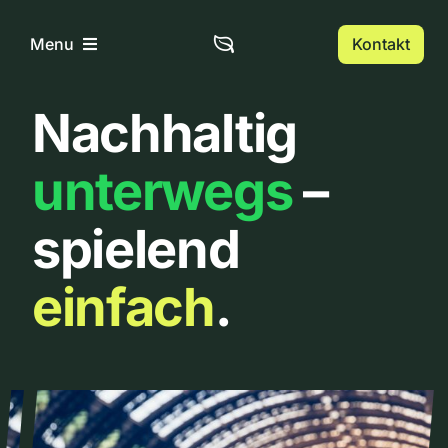
Zum
Inhalt
Kontakt
Menu
springen
Nachhaltig
Home
unterwegs
–
Über uns
spielend
Urbanlist
einfach
.