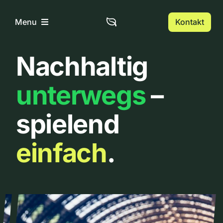
Zum
Inhalt
Kontakt
Menu
springen
Nachhaltig
Home
unterwegs
–
Über uns
spielend
Urbanlist
einfach
.