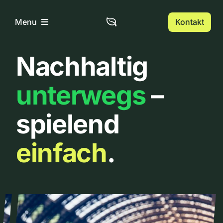
Zum
Inhalt
Kontakt
Menu
springen
Nachhaltig
Home
unterwegs
–
Über uns
spielend
Urbanlist
einfach
.