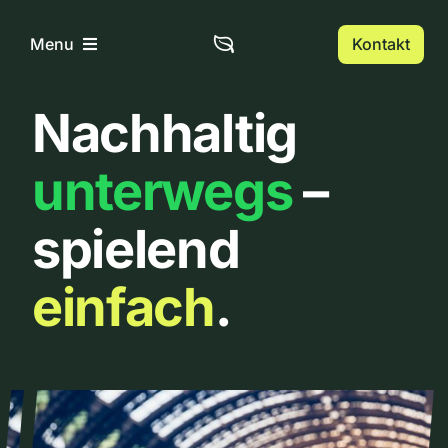
Zum
Inhalt
Kontakt
Menu
springen
Nachhaltig
Home
unterwegs
–
Über uns
spielend
Urbanlist
einfach
.