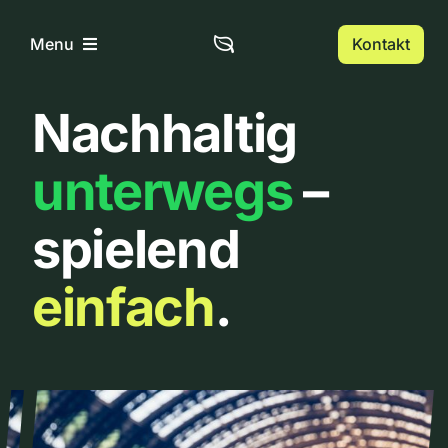
Zum
Inhalt
Kontakt
Menu
springen
Nachhaltig
Home
unterwegs
–
Über uns
spielend
Urbanlist
einfach
.