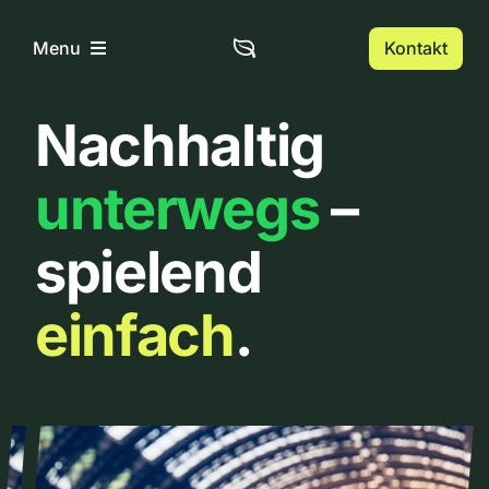
Zum
Inhalt
Kontakt
Menu
springen
Nachhaltig
Home
unterwegs
–
Über uns
spielend
Urbanlist
einfach
.