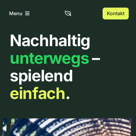
Zum
Inhalt
Kontakt
Menu
springen
Nachhaltig
Home
unterwegs
–
Über uns
spielend
Urbanlist
einfach
.