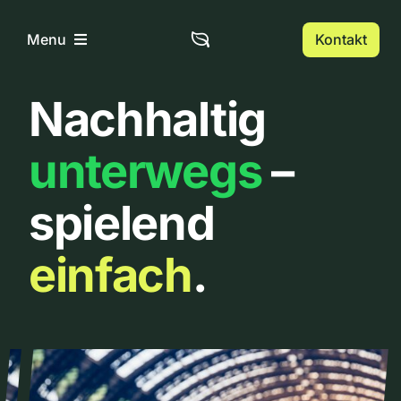
Zum
Inhalt
Kontakt
Menu
springen
Nachhaltig
Home
unterwegs
–
Über uns
spielend
Urbanlist
einfach
.