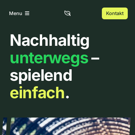
Zum
Inhalt
Kontakt
Menu
springen
Nachhaltig
Home
unterwegs
–
Über uns
spielend
Urbanlist
einfach
.