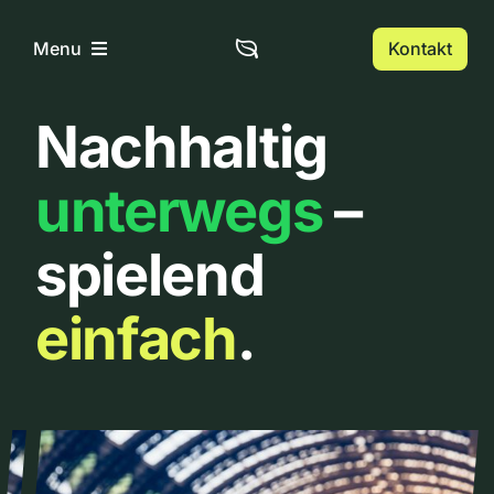
Zum
Inhalt
Kontakt
Menu
springen
Nachhaltig
Home
unterwegs
–
Über uns
spielend
Urbanlist
einfach
.