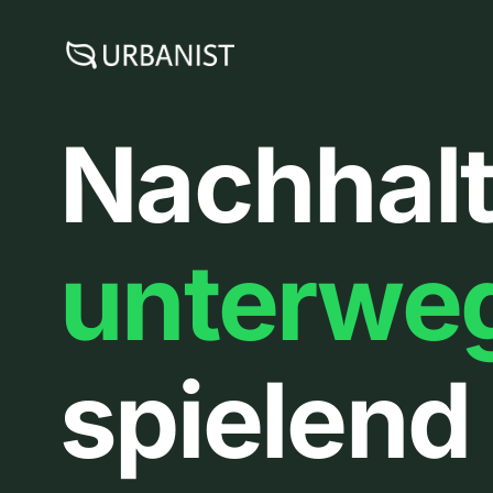
Zum
Inhalt
springen
Nachhalt
unterwe
spielend