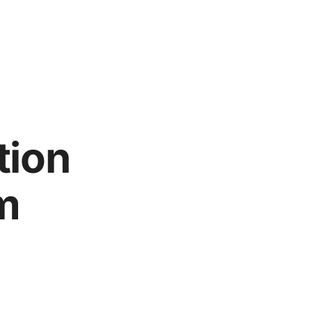
tion
m