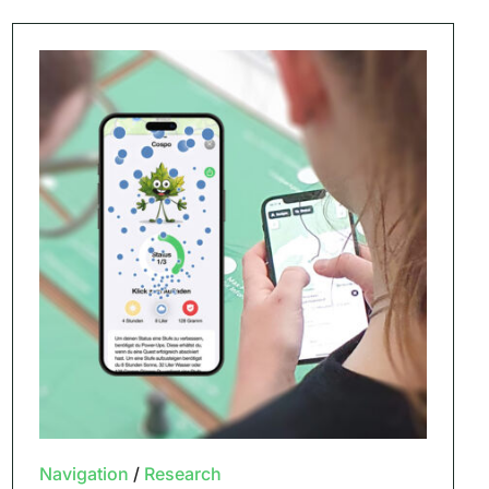
Navigation
/
Research