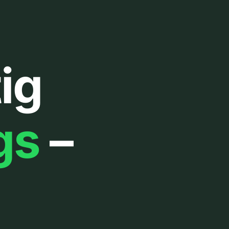
ig
gs
–