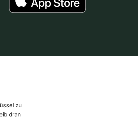
lüssel zu
eib dran