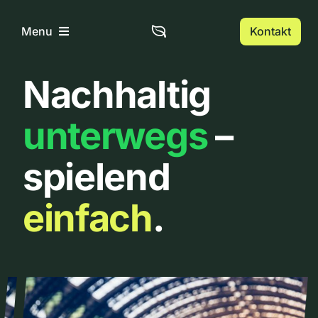
Zum
Inhalt
Kontakt
Menu
springen
Nachhaltig
Home
unterwegs
–
Über uns
spielend
Urbanlist
einfach
.