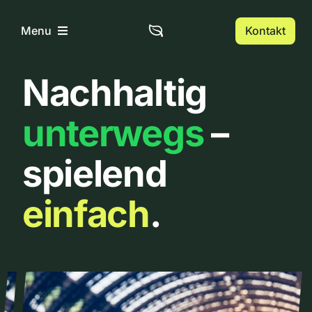
Zum
Inhalt
Kontakt
Menu
springen
Nachhaltig
Home
unterwegs
–
Über uns
spielend
Urbanlist
einfach
.