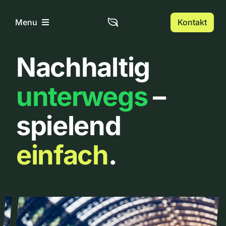
Zum
Inhalt
Kontakt
Menu
springen
Nachhaltig
Home
unterwegs
–
Über uns
spielend
Urbanlist
einfach
.