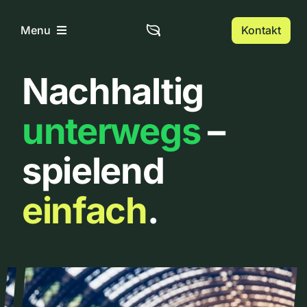
Zum
Inhalt
Kontakt
Menu
springen
Nachhaltig
Home
unterwegs
–
Über uns
spielend
Urbanlist
einfach
.