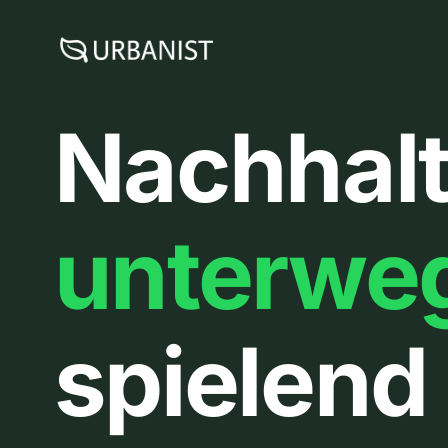
Zum
Inhalt
springen
Nachhalt
unterwe
spielend