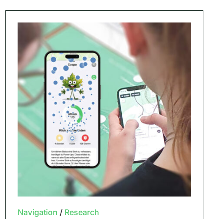
Navigation
/
Research