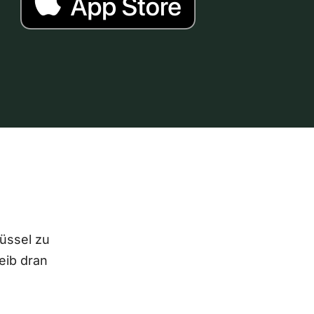
lüssel zu
eib dran