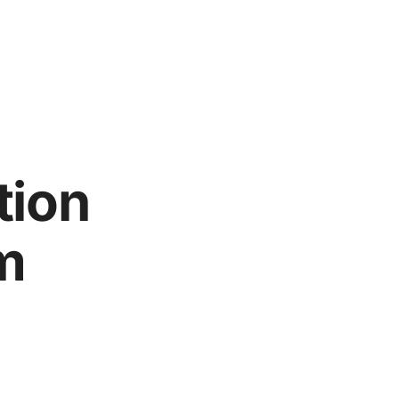
tion
m