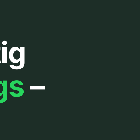
ig
gs
–