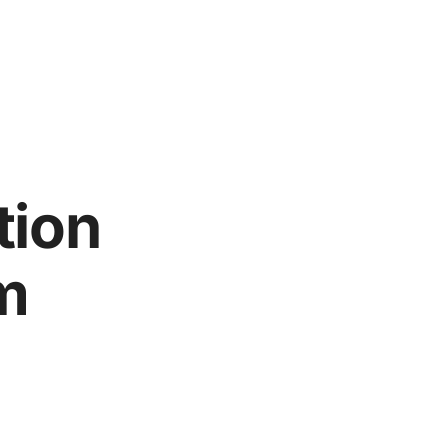
tion
m