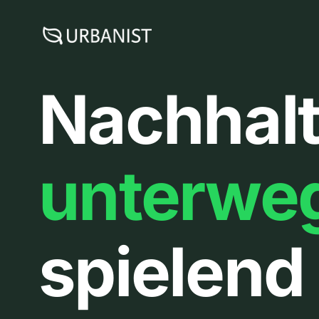
Zum
Inhalt
springen
Nachhalt
unterwe
spielend