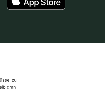
lüssel zu
eib dran