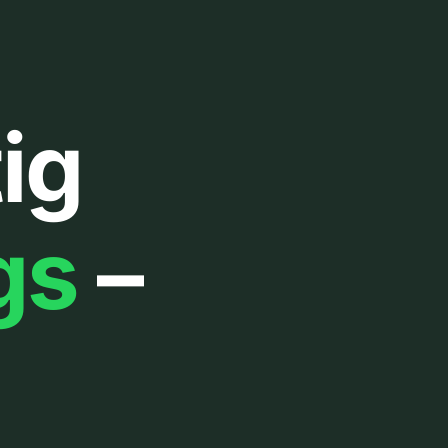
ig
gs
–