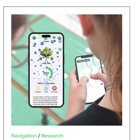
Navigation
/
Research