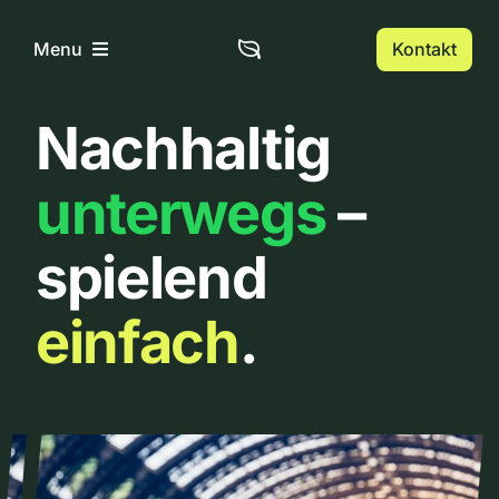
Zum
Inhalt
Kontakt
Menu
springen
Nachhaltig
Home
unterwegs
–
Über uns
spielend
Urbanlist
einfach
.