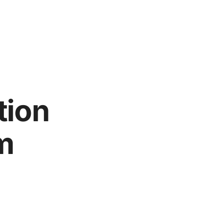
tion
m