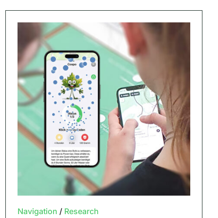
Navigation
/
Research