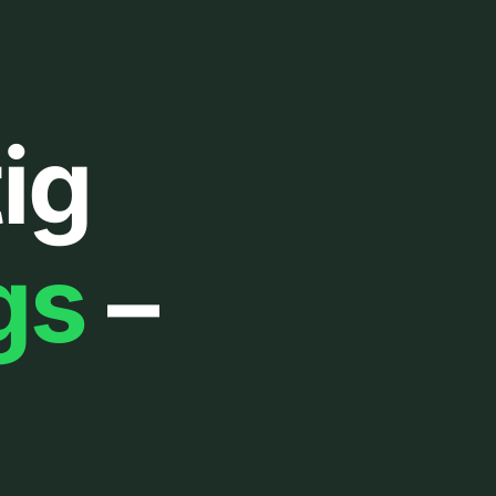
ig
gs
–