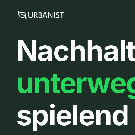
Zum
Inhalt
springen
Nachhalt
unterwe
spielend