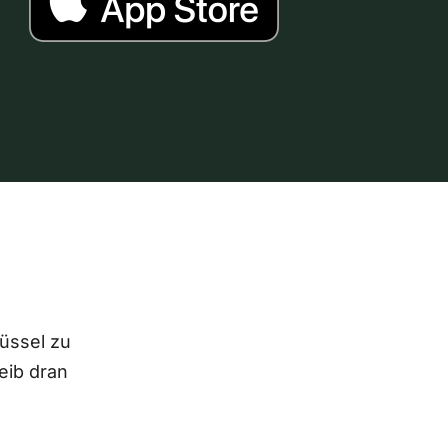
lüssel zu
eib dran