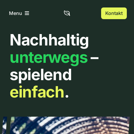
Zum
Inhalt
Kontakt
Menu
springen
Nachhaltig
Home
unterwegs
–
Über uns
spielend
Urbanlist
einfach
.