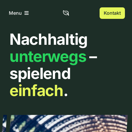
Zum
Inhalt
Kontakt
Menu
springen
Nachhaltig
Home
unterwegs
–
Über uns
spielend
Urbanlist
einfach
.