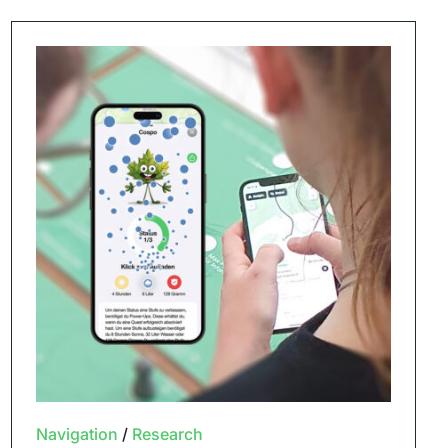
Navigation
/
Research