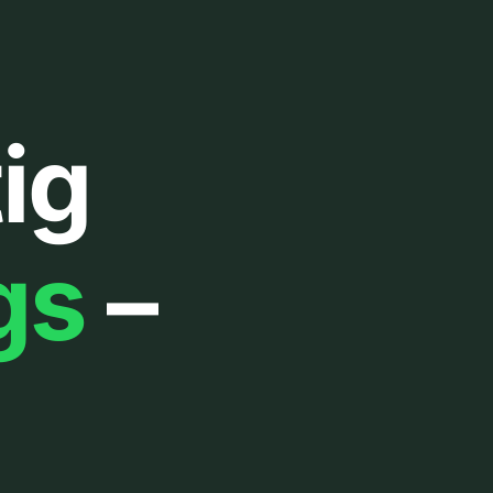
ig
gs
–