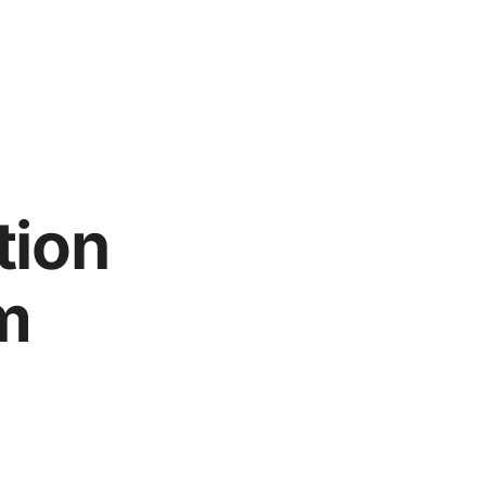
tion
m