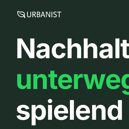
Zum
Inhalt
springen
Nachhalt
unterwe
spielend