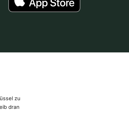
lüssel zu
eib dran