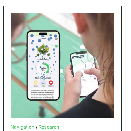
Navigation
/
Research