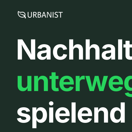
Zum
Inhalt
springen
Nachhalt
unterwe
spielend