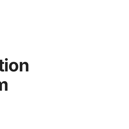
tion
m