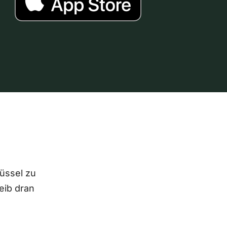
lüssel zu
eib dran