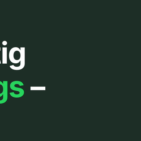
ig
gs
–