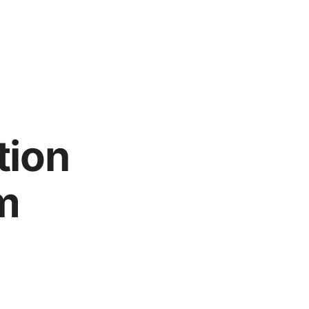
tion
m