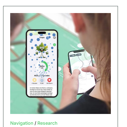
Navigation
/
Research