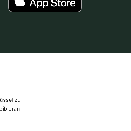
lüssel zu
eib dran