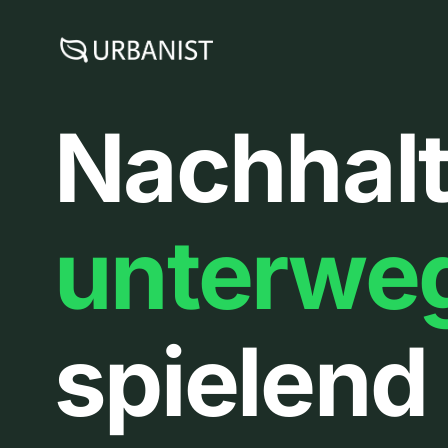
Zum
Inhalt
springen
Nachhalt
unterwe
spielend