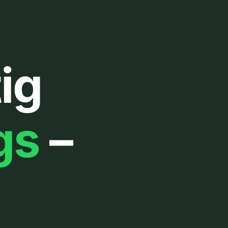
ig
gs
–