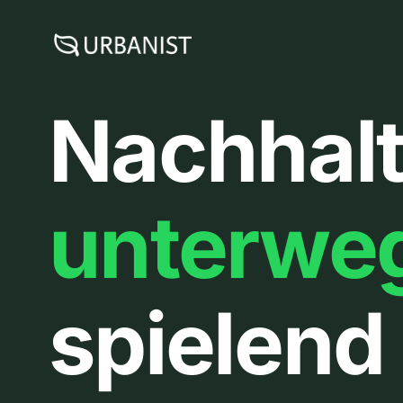
Zum
Inhalt
springen
Nachhalt
unterwe
spielend