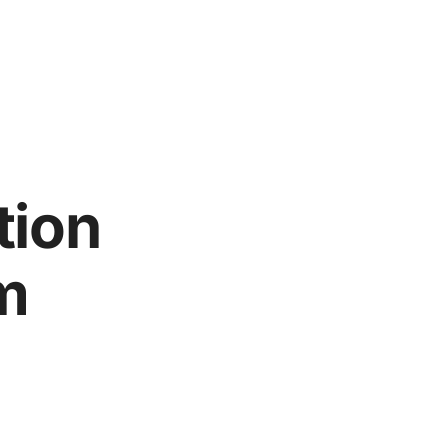
tion
m