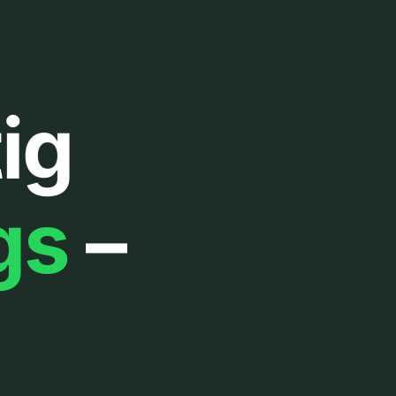
ig
gs
–