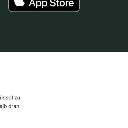
lüssel zu
eib dran