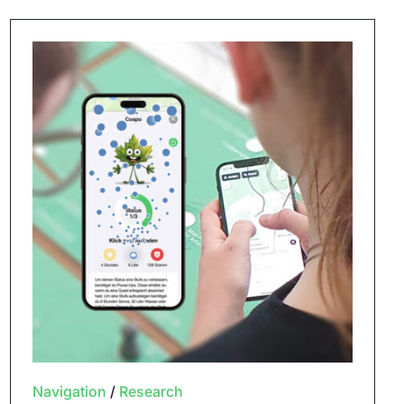
Navigation
/
Research