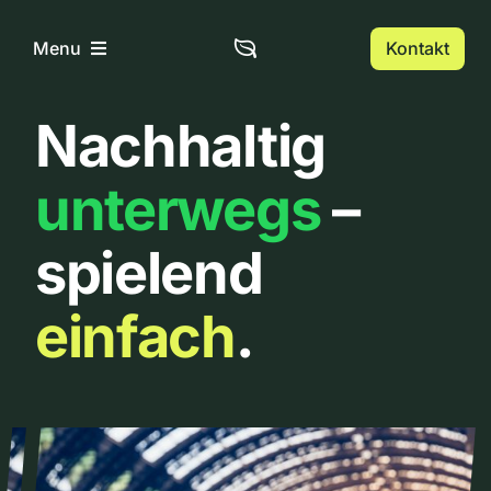
Zum
Inhalt
Kontakt
Menu
springen
Nachhaltig
Home
unterwegs
–
Über uns
spielend
Urbanlist
einfach
.