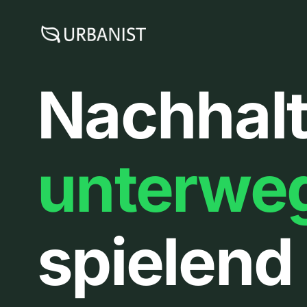
Zum
Inhalt
springen
Nachhalt
unterwe
spielend