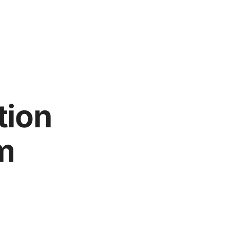
tion
m