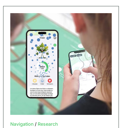
Navigation
/
Research