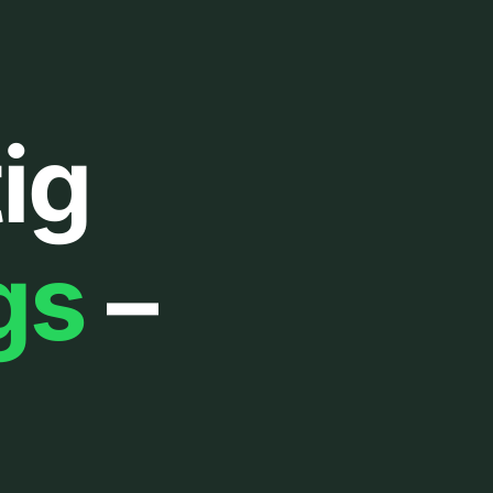
ig
gs
–