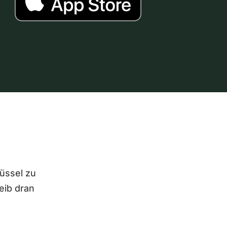
lüssel zu
eib dran