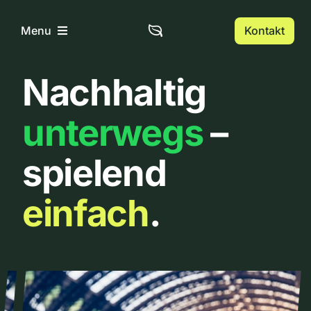
Zum
Inhalt
Kontakt
Menu
springen
Nachhaltig
Home
unterwegs
–
Über uns
spielend
Urbanlist
einfach
.