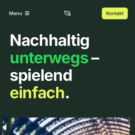
Zum
Inhalt
Kontakt
Menu
springen
Nachhaltig
Home
unterwegs
–
Über uns
spielend
Urbanlist
einfach
.