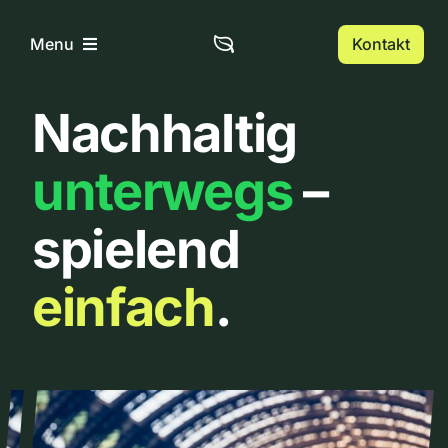
Zum
Inhalt
Kontakt
Menu
springen
Nachhaltig
Home
unterwegs
–
Über uns
spielend
Urbanlist
einfach
.