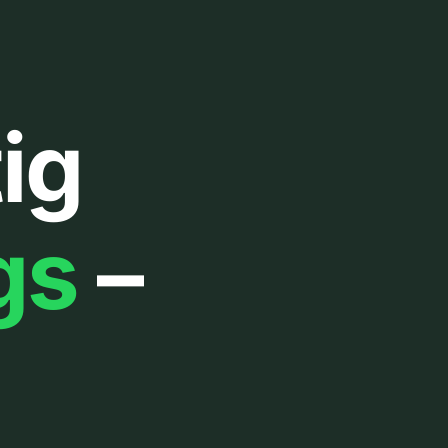
ig
gs
–