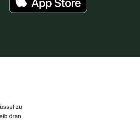
lüssel zu
eib dran