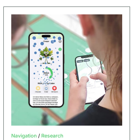
Navigation
/
Research