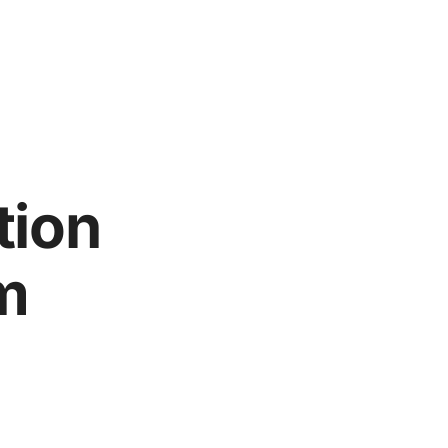
tion
m