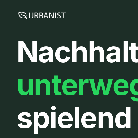
Zum
Inhalt
springen
Nachhalt
unterwe
spielend