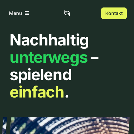
Zum
Inhalt
Kontakt
Menu
springen
Nachhaltig
Home
unterwegs
–
Über uns
spielend
Urbanlist
einfach
.