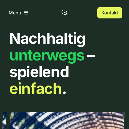
Zum
Inhalt
Kontakt
Menu
springen
Nachhaltig
Home
unterwegs
–
Über uns
spielend
Urbanlist
einfach
.